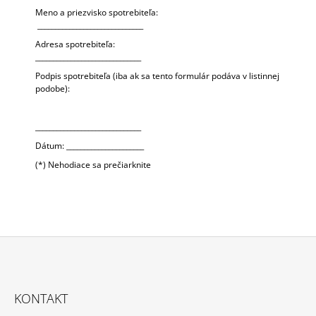
Meno a priezvisko spotrebiteľa:
______________________________
Adresa spotrebiteľa:
______________________________
Podpis spotrebiteľa (iba ak sa tento formulár podáva v listinnej
podobe):
______________________________
Dátum: ______________________
(*) Nehodiace sa prečiarknite
Z
Á
KONTAKT
P