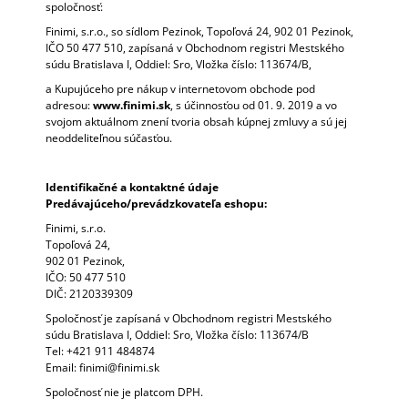
spoločnosť:
Á
Finimi, s.r.o., so sídlom Pezinok, Topoľová 24, 902 01 Pezinok,
J
IČO 50 477 510, zapísaná v Obchodnom registri Mestského
S
súdu Bratislava I, Oddiel: Sro, Vložka číslo: 113674/B,
Ť
a Kupujúceho pre nákup v internetovom obchode pod
adresou:
www.finimi.sk
, s účinnosťou od 01. 9. 2019 a vo
?
svojom aktuálnom znení tvoria obsah kúpnej zmluvy a sú jej
neoddeliteľnou súčasťou.
Identifikačné a kontaktné údaje
Predávajúceho/prevádzkovateľa eshopu:
HĽADAŤ
Finimi, s.r.o.
Topoľová 24,
902 01 Pezinok,
IČO: 50 477 510
O
DIČ: 2120339309
D
P
Spoločnosť je zapísaná v Obchodnom registri Mestského
O
súdu Bratislava I, Oddiel: Sro, Vložka číslo: 113674/B
Tel: +421 911 484874
R
Email: finimi@finimi.sk
Ú
Č
Spoločnosť nie je platcom DPH.
A