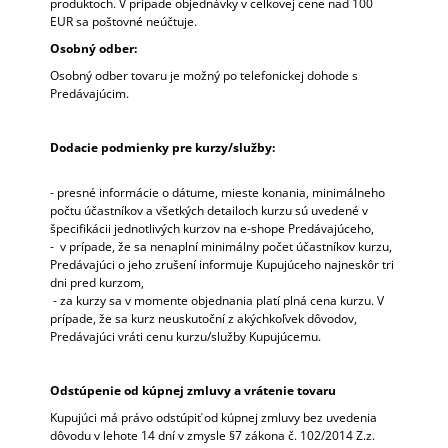
produktoch. V prípade objednávky v celkovej cene nad 100
EUR sa poštovné neúčtuje.
Osobný odber:
Osobný odber tovaru je možný po telefonickej dohode s
Predávajúcim.
Dodacie podmienky pre kurzy/služby:
- presné informácie o dátume, mieste konania, minimálneho
počtu účastníkov a všetkých detailoch kurzu sú uvedené v
špecifikácii jednotlivých kurzov na e-shope Predávajúceho,
- v prípade, že sa nenaplní minimálny počet účastníkov kurzu,
Predávajúci o jeho zrušení informuje Kupujúceho najneskôr tri
dni pred kurzom,
- za kurzy sa v momente objednania platí plná cena kurzu. V
prípade, že sa kurz neuskutoční z akýchkoľvek dôvodov,
Predávajúci vráti cenu kurzu/služby Kupujúcemu.
Odstúpenie od kúpnej zmluvy a vrátenie tovaru
Kupujúci má právo odstúpiť od kúpnej zmluvy bez uvedenia
dôvodu v lehote 14 dní v zmysle §7 zákona č. 102/2014 Z.z.