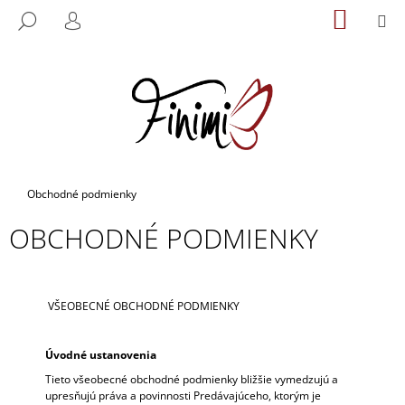
K
Prejsť
NÁKU
M
HĽADAŤ
na
KOŠÍK
O
PRIHLÁSENIE
SPÄŤ
SPÄŤ
obsah
Š
Í
Č
K
O
P
O
T
Domov
Obchodné podmienky
R
OBCHODNÉ PODMIENKY
E
B
U
J
VŠEOBECNÉ OBCHODNÉ PODMIENKY
E
T
Úvodné ustanovenia
E
Tieto všeobecné obchodné podmienky bližšie vymedzujú a
upresňujú práva a povinnosti Predávajúceho, ktorým je
N