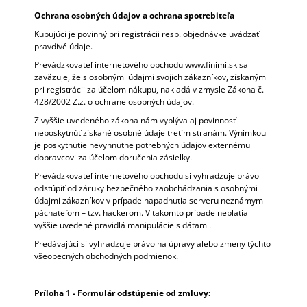
Ochrana osobných údajov a ochrana spotrebiteľa
Kupujúci je povinný pri registrácii resp. objednávke uvádzať
pravdivé údaje.
Prevádzkovateľ internetového obchodu www.finimi.sk sa
zaväzuje, že s osobnými údajmi svojich zákazníkov, získanými
pri registrácii za účelom nákupu, nakladá v zmysle Zákona č.
428/2002 Z.z. o ochrane osobných údajov.
Z vyššie uvedeného zákona nám vyplýva aj povinnosť
neposkytnúť získané osobné údaje tretím stranám. Výnimkou
je poskytnutie nevyhnutne potrebných údajov externému
dopravcovi za účelom doručenia zásielky.
Prevádzkovateľ internetového obchodu si vyhradzuje právo
odstúpiť od záruky bezpečného zaobchádzania s osobnými
údajmi zákazníkov v prípade napadnutia serveru neznámym
páchateľom – tzv. hackerom. V takomto prípade neplatia
vyššie uvedené pravidlá manipulácie s dátami.
Predávajúci si vyhradzuje právo na úpravy alebo zmeny týchto
všeobecných obchodných podmienok.
Príloha 1 - Formulár odstúpenie od zmluvy: