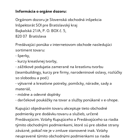
M
E
Informácia o orgáne dozoru:
Orgánom dozoru je Slovenská obchodná inšpekcia
NÁHRDELNÍK
Inšpektorát SOI pre Bratislavský kraj
MEDOVÝ
Bajkalská 21/A, P. O. BOX č. 5,
820 07 Bratislava
€59
Predávajúci ponúka v internetovom obchode nasledujúci
sortiment tovaru:
- šperky,
- kurzy kreatívnej tvorby,
- zážitkové podujatia zamerané na kreatívnu tvorbu
(teambuildingy, kurzy pre firmy, narodeninové oslavy, rozlúčky
so slobodou a pod.)
- výtvarné a kreatívne potreby, pomôcky, náradie, sady a
materiál,
- módne a odevné doplnky
- darčekové poukážky na tovar a služby ponúkané v e-shope.
Kupujúci objednaním tovaru akceptuje tieto obchodné
podmienky pre dodávku tovaru a služieb, určené
Predávajúcim. Vzťahy Kupujúceho a Predávajúceho sa riadia
týmito obchodnými podmienkami, ktoré sú pre obidve strany
záväzné, pokiaľ nie je v zmluve stanovené inak. Vzťahy
neupravené týmito obchodnými podmienkami sa riadia