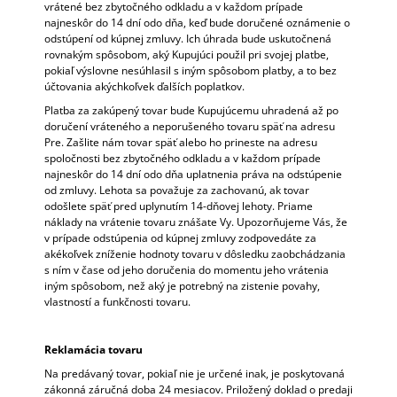
vrátené bez zbytočného odkladu a v každom prípade
najneskôr do 14 dní odo dňa, keď bude doručené oznámenie o
odstúpení od kúpnej zmluvy. Ich úhrada bude uskutočnená
rovnakým spôsobom, aký Kupujúci použil pri svojej platbe,
pokiaľ výslovne nesúhlasil s iným spôsobom platby, a to bez
účtovania akýchkoľvek ďalších poplatkov.
Platba za zakúpený tovar bude Kupujúcemu uhradená až po
doručení vráteného a neporušeného tovaru späť na adresu
Pre. Zašlite nám tovar späť alebo ho prineste na adresu
spoločnosti bez zbytočného odkladu a v každom prípade
najneskôr do 14 dní odo dňa uplatnenia práva na odstúpenie
od zmluvy. Lehota sa považuje za zachovanú, ak tovar
odošlete späť pred uplynutím 14-dňovej lehoty. Priame
náklady na vrátenie tovaru znášate Vy. Upozorňujeme Vás, že
v prípade odstúpenia od kúpnej zmluvy zodpovedáte za
akékoľvek zníženie hodnoty tovaru v dôsledku zaobchádzania
s ním v čase od jeho doručenia do momentu jeho vrátenia
iným spôsobom, než aký je potrebný na zistenie povahy,
vlastností a funkčnosti tovaru.
Reklamácia tovaru
Na predávaný tovar, pokiaľ nie je určené inak, je poskytovaná
zákonná záručná doba 24 mesiacov. Priložený doklad o predaji