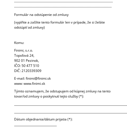
---------------------------------------------------------------------------------------
--------------------------------------------------------------------------------------
Formulár na odstúpenie od zmluvy
(vyplňte a zašlite tento formulár len v prípade, že si želáte
odstúpiť od zmluvy)
Komu:
Finimi, s.r.o.
Topoľová 24,
902 01 Pezinok,
IČO: 50 477 510
DIČ: 2120339309
E-mail: finimi@finimi.sk
www: www.finimi.sk
Týmto oznamujem, že odstupujem od kúpnej zmluvy na tento
tovar/od zmluvy o poskytnutí tejto služby (*):
_______________________________________________________________________________
_______________________________________________________________________________
Dátum objednania/dátum prijatia (*):
______________________________