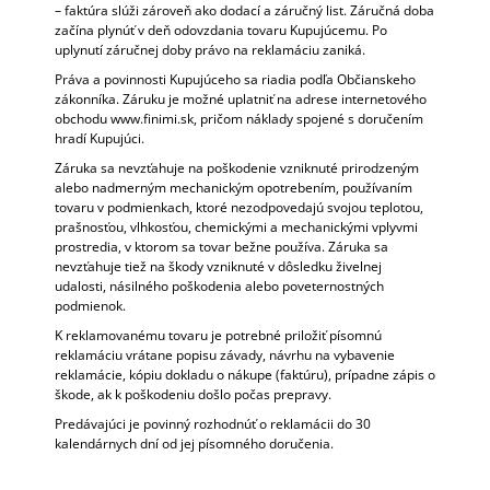
– faktúra slúži zároveň ako dodací a záručný list. Záručná doba
začína plynúť v deň odovzdania tovaru Kupujúcemu. Po
uplynutí záručnej doby právo na reklamáciu zaniká.
Práva a povinnosti Kupujúceho sa riadia podľa Občianskeho
zákonníka. Záruku je možné uplatniť na adrese internetového
obchodu www.finimi.sk, pričom náklady spojené s doručením
hradí Kupujúci.
Záruka sa nevzťahuje na poškodenie vzniknuté prirodzeným
alebo nadmerným mechanickým opotrebením, používaním
tovaru v podmienkach, ktoré nezodpovedajú svojou teplotou,
prašnosťou, vlhkosťou, chemickými a mechanickými vplyvmi
prostredia, v ktorom sa tovar bežne používa. Záruka sa
nevzťahuje tiež na škody vzniknuté v dôsledku živelnej
udalosti, násilného poškodenia alebo poveternostných
podmienok.
K reklamovanému tovaru je potrebné priložiť písomnú
reklamáciu vrátane popisu závady, návrhu na vybavenie
reklamácie, kópiu dokladu o nákupe (faktúru), prípadne zápis o
škode, ak k poškodeniu došlo počas prepravy.
Predávajúci je povinný rozhodnúť o reklamácii do 30
kalendárnych dní od jej písomného doručenia.