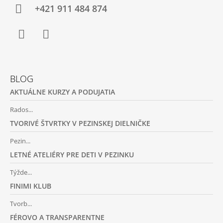
Ä
+421 911 484 874
T
I
E
Facebook
Instagram
BLOG
AKTUÁLNE KURZY A PODUJATIA
Rados...
TVORIVÉ ŠTVRTKY V PEZINSKEJ DIELNIČKE
Pezin...
LETNÉ ATELIÉRY PRE DETI V PEZINKU
Týžde...
FINIMI KLUB
Tvorb...
FÉROVO A TRANSPARENTNE