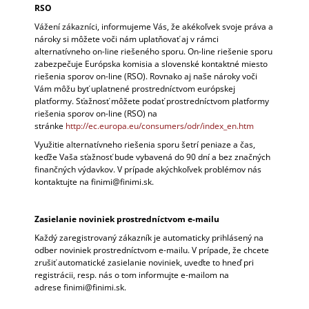
RSO
Vážení zákazníci, informujeme Vás, že akékoľvek svoje práva a
nároky si môžete voči nám uplatňovať aj v rámci
alternatívneho on-line riešeného sporu. On-line riešenie sporu
zabezpečuje Európska komisia a slovenské kontaktné miesto
riešenia sporov on-line (RSO). Rovnako aj naše nároky voči
Vám môžu byť uplatnené prostredníctvom európskej
platformy. Sťažnosť môžete podať prostredníctvom platformy
riešenia sporov on-line (RSO) na
stránke
http://ec.europa.eu/consumers/odr/index_en.htm
Využitie alternatívneho riešenia sporu šetrí peniaze a čas,
keďže Vaša sťažnosť bude vybavená do 90 dní a bez značných
finančných výdavkov. V prípade akýchkoľvek problémov nás
kontaktujte na finimi@finimi.sk.
Zasielanie noviniek prostredníctvom e-mailu
Každý zaregistrovaný zákazník je automaticky prihlásený na
odber noviniek prostredníctvom e-mailu. V prípade, že chcete
zrušiť automatické zasielanie noviniek, uveďte to hneď pri
registrácii, resp. nás o tom informujte e-mailom na
adrese finimi@finimi.sk.