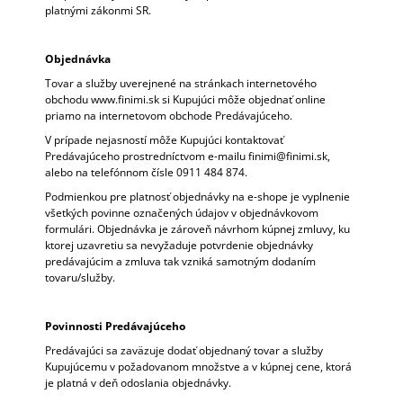
platnými zákonmi SR.
Objednávka
Tovar a služby uverejnené na stránkach internetového
obchodu www.finimi.sk si Kupujúci môže objednať online
priamo na internetovom obchode Predávajúceho.
V prípade nejasností môže Kupujúci kontaktovať
Predávajúceho prostredníctvom e-mailu finimi@finimi.sk,
alebo na telefónnom čísle 0911 484 874.
Podmienkou pre platnosť objednávky na e-shope je vyplnenie
všetkých povinne označených údajov v objednávkovom
formulári. Objednávka je zároveň návrhom kúpnej zmluvy, ku
ktorej uzavretiu sa nevyžaduje potvrdenie objednávky
predávajúcim a zmluva tak vzniká samotným dodaním
tovaru/služby.
Povinnosti Predávajúceho
Predávajúci sa zaväzuje dodať objednaný tovar a služby
Kupujúcemu v požadovanom množstve a v kúpnej cene, ktorá
je platná v deň odoslania objednávky.