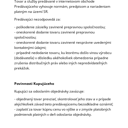
Tovar a služby predávané v internetovom obchode
Predávajúceho vyhovuje normám, predpisom a nariadeniam
platným na území SR.
Predávajúci nezodpovedá za:
- poškodenie zásielky zavinené prepravnou spoločnosťou;
- oneskorené dodanie tovaru zavinené prepravnou
spoločnosťou;
- oneskorené dodanie tovaru zavinené nesprávne uvedenými
kontaktnými údajmi;
- prípadné nedodanie tovaru, ku ktorému došlo vinou výrobcu
(dodávateľa) v dôsledku akéhokoľvek obmedzenia prípadne
zrušenia distribučných práv alebo iných nepredvídateľných
prekážok.
Povinnosti Kupujúceho
Kupujúci sa odoslaním objednávky zaväzuje:
- objednaný tovar prevziať, skontrolovať jeho stav a v prípade
akýchkoľvek závad tieto predávajúcemu bezodkladne oznámiť;
- zaplatiť za tovar kúpnu cenu vo výške a v zmysle platobných
podmienok platných v deň odoslania objednávky.