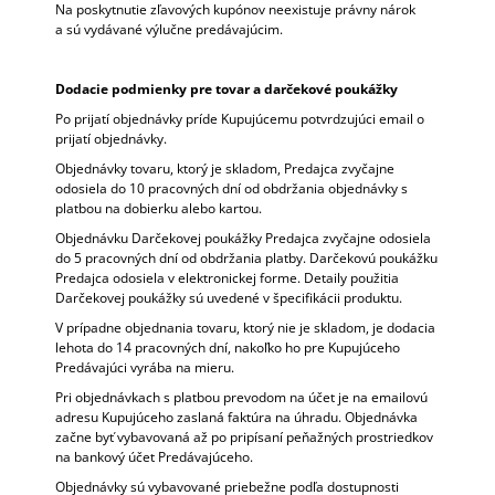
Na poskytnutie zľavových kupónov neexistuje právny nárok
a sú vydávané výlučne predávajúcim.
Dodacie podmienky pre tovar a darčekové poukážky
Po prijatí objednávky príde Kupujúcemu potvrdzujúci email o
prijatí objednávky.
Objednávky tovaru, ktorý je skladom, Predajca zvyčajne
odosiela do 10 pracovných dní od obdržania objednávky s
platbou na dobierku alebo kartou.
Objednávku Darčekovej poukážky Predajca zvyčajne odosiela
do 5 pracovných dní od obdržania platby. Darčekovú poukážku
Predajca odosiela v elektronickej forme. Detaily použitia
Darčekovej poukážky sú uvedené v špecifikácii produktu.
V prípadne objednania tovaru, ktorý nie je skladom, je dodacia
lehota do 14 pracovných dní, nakoľko ho pre Kupujúceho
Predávajúci vyrába na mieru.
Pri objednávkach s platbou prevodom na účet je na emailovú
adresu Kupujúceho zaslaná faktúra na úhradu. Objednávka
začne byť vybavovaná až po pripísaní peňažných prostriedkov
na bankový účet Predávajúceho.
Objednávky sú vybavované priebežne podľa dostupnosti