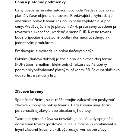
Ceny a platobné podmienky
Ceny uvedené na internetovom obchode Predávajúceho sú
platné v čase objednania tovaru. Predávajúci si vyhradzuje
vlastnícke právo k tovaru až do úplného zaplatenia kúpnej
ceny. Predávajúci nie je platcom DPH, preto ceny uvedené pri
tovaroch sú konečné uvedené v mene EUR. K cene tovaru
bude pripočítané poštovné podľa informácií uvedených k
jednotlivým produktom.
Predávajúci si vyhradzuje právo tlačových chýb.
Faktúra (daňový doklad) je zasielaná v elektronickej forme
(PDF súbor) emailom. Elektronická faktúra spĺňa všetky
podmienky vyžadované platnými zákonmi SR. Faktúra slúži ako
dodací list a záručný list.
Zľavové kupóny
Spoločnosť Finimi, s.r.o. môže svojim zákazníkom poskytnúť
zľavové kupóny na nákup tovaru. Tieto kupóny majú formu
percentuálnej zľavy alebo absolútnej hodnoty.
Takto poskytnutá zľava sa nevzťahuje na náklady spojené s
doručením tovaru (poštovné) a nie je možné ju kombinovať s
inými zľavami (tovar v akcii, výpredaje, vernostné zľavy).