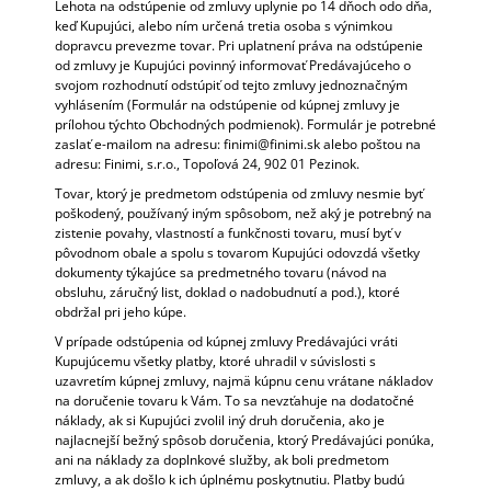
Lehota na odstúpenie od zmluvy uplynie po 14 dňoch odo dňa,
keď Kupujúci, alebo ním určená tretia osoba s výnimkou
dopravcu prevezme tovar. Pri uplatnení práva na odstúpenie
od zmluvy je Kupujúci povinný informovať Predávajúceho o
svojom rozhodnutí odstúpiť od tejto zmluvy jednoznačným
vyhlásením (Formulár na odstúpenie od kúpnej zmluvy je
prílohou týchto Obchodných podmienok). Formulár je potrebné
zaslať e-mailom na adresu: finimi@finimi.sk alebo poštou na
adresu: Finimi, s.r.o., Topoľová 24, 902 01 Pezinok.
Tovar, ktorý je predmetom odstúpenia od zmluvy nesmie byť
poškodený, používaný iným spôsobom, než aký je potrebný na
zistenie povahy, vlastností a funkčnosti tovaru, musí byť v
pôvodnom obale a spolu s tovarom Kupujúci odovzdá všetky
dokumenty týkajúce sa predmetného tovaru (návod na
obsluhu, záručný list, doklad o nadobudnutí a pod.), ktoré
obdržal pri jeho kúpe.
V prípade odstúpenia od kúpnej zmluvy Predávajúci vráti
Kupujúcemu všetky platby, ktoré uhradil v súvislosti s
uzavretím kúpnej zmluvy, najmä kúpnu cenu vrátane nákladov
na doručenie tovaru k Vám. To sa nevzťahuje na dodatočné
náklady, ak si Kupujúci zvolil iný druh doručenia, ako je
najlacnejší bežný spôsob doručenia, ktorý Predávajúci ponúka,
ani na náklady za doplnkové služby, ak boli predmetom
zmluvy, a ak došlo k ich úplnému poskytnutiu. Platby budú