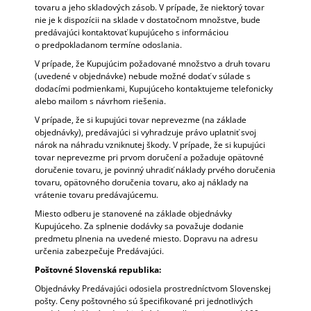
tovaru a jeho skladových zásob. V prípade, že niektorý tovar
nie je k dispozícii na sklade v dostatočnom množstve, bude
predávajúci kontaktovať kupujúceho s informáciou
o predpokladanom termíne odoslania.
V prípade, že Kupujúcim požadované množstvo a druh tovaru
(uvedené v objednávke) nebude možné dodať v súlade s
dodacími podmienkami, Kupujúceho kontaktujeme telefonicky
alebo mailom s návrhom riešenia.
V prípade, že si kupujúci tovar neprevezme (na základe
objednávky), predávajúci si vyhradzuje právo uplatniť svoj
nárok na náhradu vzniknutej škody. V prípade, že si kupujúci
tovar neprevezme pri prvom doručení a požaduje opätovné
doručenie tovaru, je povinný uhradiť náklady prvého doručenia
tovaru, opätovného doručenia tovaru, ako aj náklady na
vrátenie tovaru predávajúcemu.
Miesto odberu je stanovené na základe objednávky
Kupujúceho. Za splnenie dodávky sa považuje dodanie
predmetu plnenia na uvedené miesto. Dopravu na adresu
určenia zabezpečuje Predávajúci.
Poštovné Slovenská republika:
Objednávky Predávajúci odosiela prostredníctvom Slovenskej
pošty. Ceny poštovného sú špecifikované pri jednotlivých